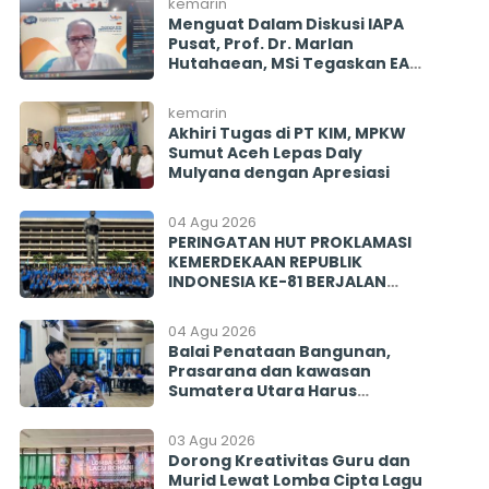
kemarin
Menguat Dalam Diskusi IAPA
Pusat, Prof. Dr. Marlan
Hutahaean, MSi Tegaskan EAP
Diharapkan Penyeimbang
Mencegah Politisasi Pirokrasi
kemarin
Akhiri Tugas di PT KIM, MPKW
Sumut Aceh Lepas Daly
Mulyana dengan Apresiasi
04 Agu 2026
PERINGATAN HUT PROKLAMASI
KEMERDEKAAN REPUBLIK
INDONESIA KE-81 BERJALAN
BERSAMA MENGINSPIRASI
BANGSA
04 Agu 2026
Balai Penataan Bangunan,
Prasarana dan kawasan
Sumatera Utara Harus
Menjawab! Rekrutmen PISEW
2026 Menyisakan Banyak
03 Agu 2026
Tanda Tanya
Dorong Kreativitas Guru dan
Murid Lewat Lomba Cipta Lagu