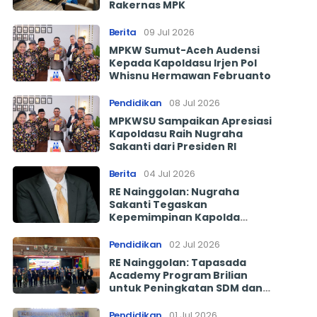
Rakernas MPK
Berita
09 Jul 2026
MPKW Sumut-Aceh Audensi
Kepada Kapoldasu Irjen Pol
Whisnu Hermawan Februanto
Pendidikan
08 Jul 2026
MPKWSU Sampaikan Apresiasi
Kapoldasu Raih Nugraha
Sakanti dari Presiden RI
Berita
04 Jul 2026
RE Nainggolan: Nugraha
Sakanti Tegaskan
Kepemimpinan Kapolda
Sumut Berorientasi Prestasi
dan Pelayanan
Pendidikan
02 Jul 2026
RE Nainggolan: Tapasada
Academy Program Brilian
untuk Peningkatan SDM dan
Ekonomi Taput
Pendidikan
01 Jul 2026