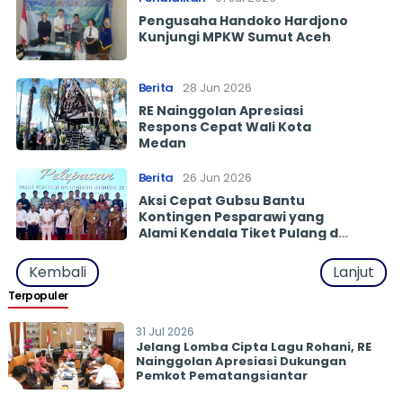
Pengusaha Handoko Hardjono
Kunjungi MPKW Sumut Aceh
Berita
28 Jun 2026
RE Nainggolan Apresiasi
Respons Cepat Wali Kota
Medan
Berita
26 Jun 2026
Aksi Cepat Gubsu Bantu
Kontingen Pesparawi yang
Alami Kendala Tiket Pulang di
Papua
Kembali
Lanjut
Terpopuler
31 Jul 2026
Jelang Lomba Cipta Lagu Rohani, RE
Nainggolan Apresiasi Dukungan
Pemkot Pematangsiantar