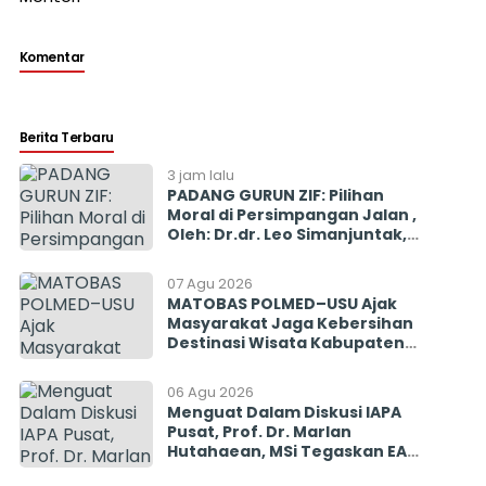
Komentar
Berita Terbaru
3 jam lalu
PADANG GURUN ZIF: Pilihan
Moral di Persimpangan Jalan ,
Oleh: Dr.dr. Leo Simanjuntak,
SpOG, Dekan Fakultas
Kedokteran Universitas HKBP
07 Agu 2026
Nommensen
MATOBAS POLMED–USU Ajak
Masyarakat Jaga Kebersihan
Destinasi Wisata Kabupaten
Toba
06 Agu 2026
Menguat Dalam Diskusi IAPA
Pusat, Prof. Dr. Marlan
Hutahaean, MSi Tegaskan EAP
Diharapkan Penyeimbang