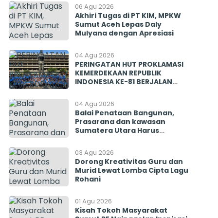
Mencegah Politisasi Pirokrasi
06 Agu 2026
Akhiri Tugas di PT KIM, MPKW
Sumut Aceh Lepas Daly
Mulyana dengan Apresiasi
04 Agu 2026
PERINGATAN HUT PROKLAMASI
KEMERDEKAAN REPUBLIK
INDONESIA KE-81 BERJALAN
BERSAMA MENGINSPIRASI
BANGSA
04 Agu 2026
Balai Penataan Bangunan,
Prasarana dan kawasan
Sumatera Utara Harus
Menjawab! Rekrutmen PISEW
2026 Menyisakan Banyak
03 Agu 2026
Tanda Tanya
Dorong Kreativitas Guru dan
Murid Lewat Lomba Cipta Lagu
Rohani
01 Agu 2026
Kisah Tokoh Masyarakat