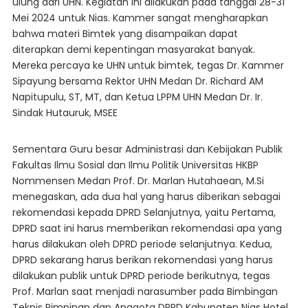
ulung dari UHN. Kegiatan ini dilakukan pada tanggal 28-31
Mei 2024 untuk Nias. Kammer sangat mengharapkan
bahwa materi Bimtek yang disampaikan dapat
diterapkan demi kepentingan masyarakat banyak.
Mereka percaya ke UHN untuk bimtek, tegas Dr. Kammer
Sipayung bersama Rektor UHN Medan Dr. Richard AM
Napitupulu, ST, MT, dan Ketua LPPM UHN Medan Dr. Ir.
Sindak Hutauruk, MSEE
Sementara Guru besar Administrasi dan Kebijakan Publik
Fakultas Ilmu Sosial dan Ilmu Politik Universitas HKBP
Nommensen Medan Prof. Dr. Marlan Hutahaean, M.Si
menegaskan, ada dua hal yang harus diberikan sebagai
rekomendasi kepada DPRD Selanjutnya, yaitu Pertama,
DPRD saat ini harus memberikan rekomendasi apa yang
harus dilakukan oleh DPRD periode selanjutnya. Kedua,
DPRD sekarang harus berikan rekomendasi yang harus
dilakukan publik untuk DPRD periode berikutnya, tegas
Prof. Marlan saat menjadi narasumber pada Bimbingan
Teknis Pimpinan dan Anggota DPRD Kabupaten Nias Hotel