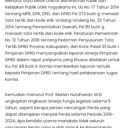
Menurut Guru besar Doktor Administrasi Publik dan
Kebijakan Publik UGM Yogyakarta ini, UU No. 17 Tahun 2014
tentang MPR, DPR, DPD, dan DPRD Psl 373 butir g: menaati
tata tertib dan kode etik. Undang-Undang No. 23 Tahun
2014 tentang Pemerintahan Daerah, Psl 161 butir g:
menaati tata tertib dan kode etik. Peraturan Pemerintah
No. 12 Tahun 2018 tentang Pedoman Penyusunan Tata
Tertib DPRD Provinsi, Kabupaten, dan Kota: Pasal 33 butir i:
Pimpinan DPRD menyampaikan laporan kinerja Pimpinan
DPRD dalam rapat paripurna yang khusus diadakan untuk
itu; Psl 48 butir k: Komisi memberikan laporan tertulis
kepada Pimpinan DPRD tentang hasil pelaksanaan tugas
Komisi.
Kemudian menurut Prof. Marlan Hutahaean, M.Si
ungkapkan ringkasan kinerja fungsi legislasi selama 5
tahun, seperti berapa persen rancangan Perda yang
dapat ditetapkan menjadi Perda selama Periode 2019-
2024; Apa kendala utama manakala tidak seluruh
rancangan Perda yang sudah masuk ke Bapemperda