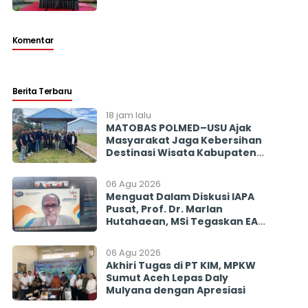
Keuangan Daerah Sangat Penting
Komentar
Berita Terbaru
18 jam lalu
MATOBAS POLMED–USU Ajak
Masyarakat Jaga Kebersihan
Destinasi Wisata Kabupaten
Toba
06 Agu 2026
Menguat Dalam Diskusi IAPA
Pusat, Prof. Dr. Marlan
Hutahaean, MSi Tegaskan EAP
Diharapkan Penyeimbang
Mencegah Politisasi Pirokrasi
06 Agu 2026
Akhiri Tugas di PT KIM, MPKW
Sumut Aceh Lepas Daly
Mulyana dengan Apresiasi