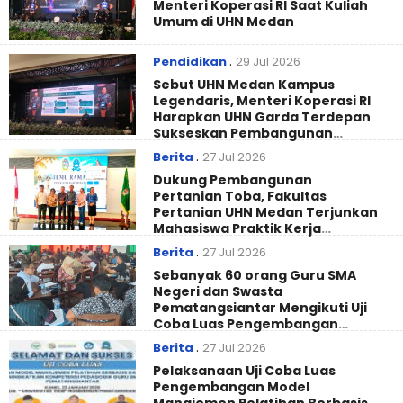
Menteri Koperasi RI Saat Kuliah
Umum di UHN Medan
Pendidikan
.
29 Jul 2026
Sebut UHN Medan Kampus
Legendaris, Menteri Koperasi RI
Harapkan UHN Garda Terdepan
Sukseskan Pembangunan
Koperasi
Berita
.
27 Jul 2026
Dukung Pembangunan
Pertanian Toba, Fakultas
Pertanian UHN Medan Terjunkan
Mahasiswa Praktik Kerja
Lapangan
Berita
.
27 Jul 2026
Sebanyak 60 orang Guru SMA
Negeri dan Swasta
Pematangsiantar Mengikuti Uji
Coba Luas Pengembangan
Model Manajemen Pelatihan
Berita
.
27 Jul 2026
Berbasis Budaya Batak Dalihan
Pelaksanaan Uji Coba Luas
Na Tolu (DNT)
Pengembangan Model
Manajemen Pelatihan Berbasis