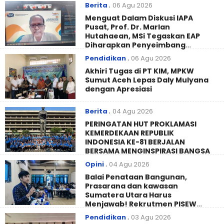
Berita
.
06 Agu 2026
Menguat Dalam Diskusi IAPA
Pusat, Prof. Dr. Marlan
Hutahaean, MSi Tegaskan EAP
Diharapkan Penyeimbang
Mencegah Politisasi Pirokrasi
Pendidikan
.
06 Agu 2026
Akhiri Tugas di PT KIM, MPKW
Sumut Aceh Lepas Daly Mulyana
dengan Apresiasi
Berita
.
04 Agu 2026
PERINGATAN HUT PROKLAMASI
KEMERDEKAAN REPUBLIK
INDONESIA KE-81 BERJALAN
BERSAMA MENGINSPIRASI BANGSA
Opini
.
04 Agu 2026
Balai Penataan Bangunan,
Prasarana dan kawasan
Sumatera Utara Harus
Menjawab! Rekrutmen PISEW
2026 Menyisakan Banyak Tanda
Pendidikan
.
03 Agu 2026
Tanya