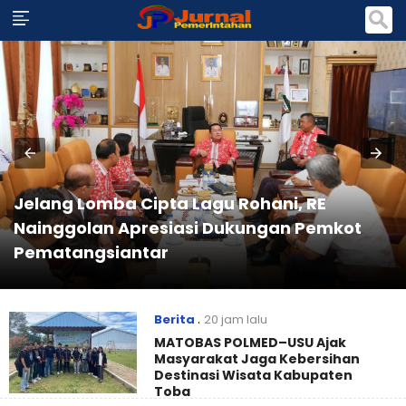
Jelang Lomba Cipta Lagu Rohani, RE
Nainggolan Apresiasi Dukungan Pemkot
Pematangsiantar
Berita
.
20 jam lalu
MATOBAS POLMED–USU Ajak
Masyarakat Jaga Kebersihan
Destinasi Wisata Kabupaten
Toba