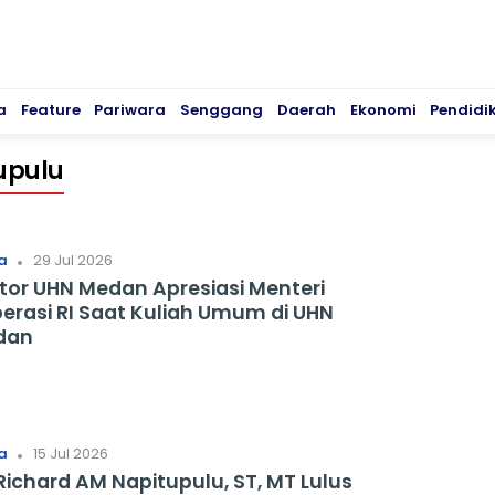
a
Feature
Pariwara
Senggang
Daerah
Ekonomi
Pendidi
upulu
.
a
29 Jul 2026
tor UHN Medan Apresiasi Menteri
erasi RI Saat Kuliah Umum di UHN
dan
.
a
15 Jul 2026
 Richard AM Napitupulu, ST, MT Lulus