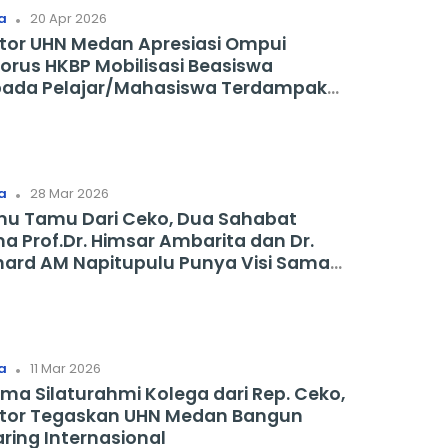
.
a
20 Apr 2026
tor UHN Medan Apresiasi Ompui
orus HKBP Mobilisasi Beasiswa
ada Pelajar/Mahasiswa Terdampak
jir Se Tapanuli Raya
.
a
28 Mar 2026
u Tamu Dari Ceko, Dua Sahabat
.Dr. Himsar Ambarita dan Dr.
hard AM Napitupulu Punya Visi Sama
ernasionalisasi Kampus
.
a
11 Mar 2026
ima Silaturahmi Kolega dari Rep. Ceko,
tor Tegaskan UHN Medan Bangun
aring Internasional