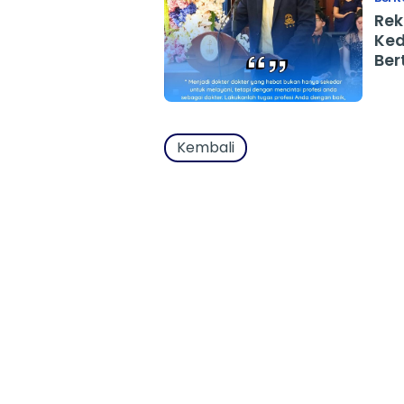
Rek
Ked
Ber
Pro
Kembali