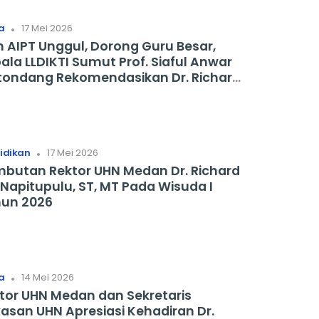
.
a
17 Mei 2026
h AIPT Unggul, Dorong Guru Besar,
DIKTI Sumut Prof. Siaful Anwar
ondang Rekomendasikan Dr. Richard
Napitpulu, ST MT Dua Periode Untuk
sinergi denga LLDIKTI Sumut
.
idikan
17 Mei 2026
butan Rektor UHN Medan Dr. Richard
Napitupulu, ST, MT Pada Wisuda I
un 2026
.
a
14 Mei 2026
tor UHN Medan dan Sekretaris
asan UHN Apresiasi Kehadiran Dr.