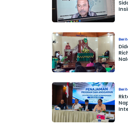
Sidang V
Ins
Har
Berit
Did
Rich
Nal
Pdt
Me
Berit
Rkt
Na
Int
Ico
Ke