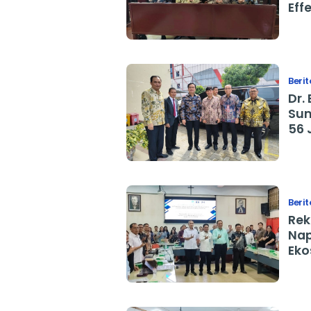
Eff
Am
Berit
Dr.
Sum
56 
Berit
Rek
Nap
Eko