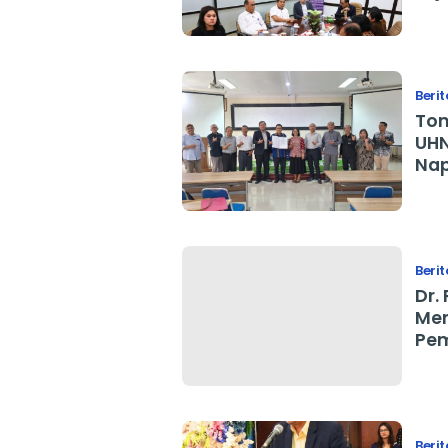
Berit
Ton
UHN
Nap
Berit
Dr.
Men
Pem
Amp
Berit