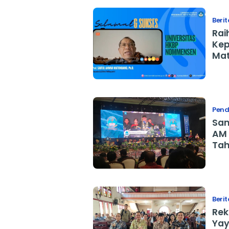
Berit
Rai
Kepala LL
Mat
AM 
Ber
Pend
Sam
AM 
Tah
Berit
Rek
Yay