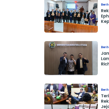
Berit
Rek
Eph
Kep
Ban
Berit
Jam
Lama Prof
Ric
Int
Berit
Ter
Rek
Jej