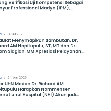
erifikasi Uji Kompetensi Sebagai
inyur Professional Madya (IPM),
apkan Dosen yang Lain Menyusul
.
a
14 Jul 2026
aulat Menymapikan Sambutan, Dr.
ard AM Napitupulu, ST, MT dan Dr.
om Siagian, MM Apresiasi Pelayanan
. Pittor Simanjuntak di HKBP Ampera
dan
.
a
24 Jun 2026
or UHN Medan Dr. Richard AM
pitupulu Harapkan Nommensen
ernational Hospital (NHI) Akan jadi
n Sumut dan Role Model Pelayanan
sehatan