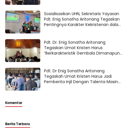
Terang yang Berdampak
Sosialisasikan UHN, Sekretaris Yayasan
Pdt. Enig Sonatha Aritonang Tegaskan
Pentingnya Karakter Kekristenan dalam
Pendidikan dan Pengetahuan
Pdt. Dr. Enig Sonatha Aritonang
Tegaskan Umat Kristen Harus
“Berkarakteristik Gembala Dimanapun
Gembala".
Pdt. Dr Enig Sonatha Aritonang
Tegaskah Umat Kristen Harus Jadi
Pemberita Injil Dengan Talenta Masing
-masing
Komentar
Berita Terbaru