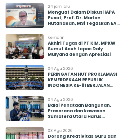
24 jam lalu
Menguat Dalam Diskusi IAPA
Pusat, Prof. Dr. Marlan
Hutahaean, MSi Tegaskan EAP
Diharapkan Penyeimbang
Mencegah Politisasi Pirokrasi
kemarin
Akhiri Tugas di PT KIM, MPKW
Sumut Aceh Lepas Daly
Mulyana dengan Apresiasi
04 Agu 2026
PERINGATAN HUT PROKLAMASI
KEMERDEKAAN REPUBLIK
INDONESIA KE-81 BERJALAN
BERSAMA MENGINSPIRASI
BANGSA
04 Agu 2026
Balai Penataan Bangunan,
Prasarana dan kawasan
Sumatera Utara Harus
Menjawab! Rekrutmen PISEW
2026 Menyisakan Banyak
03 Agu 2026
Tanda Tanya
Dorong Kreativitas Guru dan