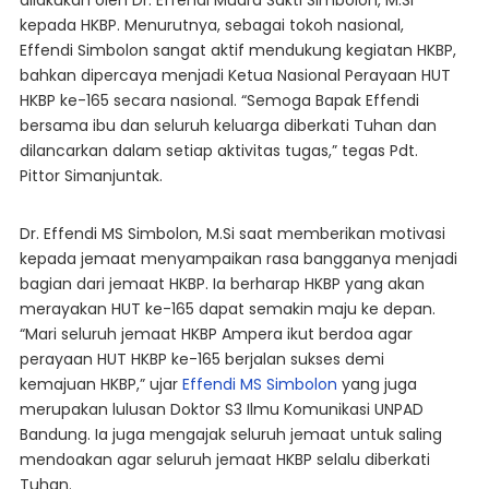
dilakukan oleh Dr. Effendi Muara Sakti Simbolon, M.Si
kepada HKBP. Menurutnya, sebagai tokoh nasional,
Effendi Simbolon sangat aktif mendukung kegiatan HKBP,
bahkan dipercaya menjadi Ketua Nasional Perayaan HUT
HKBP ke-165 secara nasional. “Semoga Bapak Effendi
bersama ibu dan seluruh keluarga diberkati Tuhan dan
dilancarkan dalam setiap aktivitas tugas,” tegas Pdt.
Pittor Simanjuntak.
Dr. Effendi MS Simbolon, M.Si saat memberikan motivasi
kepada jemaat menyampaikan rasa bangganya menjadi
bagian dari jemaat HKBP. Ia berharap HKBP yang akan
merayakan HUT ke-165 dapat semakin maju ke depan.
“Mari seluruh jemaat HKBP Ampera ikut berdoa agar
perayaan HUT HKBP ke-165 berjalan sukses demi
kemajuan HKBP,” ujar
Effendi MS Simbolon
yang juga
merupakan lulusan Doktor S3 Ilmu Komunikasi UNPAD
Bandung. Ia juga mengajak seluruh jemaat untuk saling
mendoakan agar seluruh jemaat HKBP selalu diberkati
Tuhan.