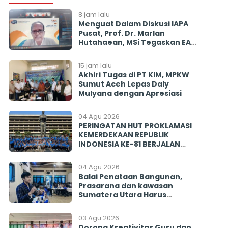
8 jam lalu
Menguat Dalam Diskusi IAPA
Pusat, Prof. Dr. Marlan
Hutahaean, MSi Tegaskan EAP
Diharapkan Penyeimbang
Mencegah Politisasi Pirokrasi
15 jam lalu
Akhiri Tugas di PT KIM, MPKW
Sumut Aceh Lepas Daly
Mulyana dengan Apresiasi
04 Agu 2026
PERINGATAN HUT PROKLAMASI
KEMERDEKAAN REPUBLIK
INDONESIA KE-81 BERJALAN
BERSAMA MENGINSPIRASI
BANGSA
04 Agu 2026
Balai Penataan Bangunan,
Prasarana dan kawasan
Sumatera Utara Harus
Menjawab! Rekrutmen PISEW
2026 Menyisakan Banyak
03 Agu 2026
Tanda Tanya
Dorong Kreativitas Guru dan