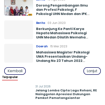
Dorong Pengembangan Ilmu
dan Profesi Psikologi, F
Psikologi UHN Medan dan IPK
HIMPSI Jalin MoU
Berita
03 Jun 2023
Berkunjung Ke Panti Karya
Hepata Mahasiswa Psikologi
UHN Medan Dilatih Memahami
Inklusi Sosial dan Punya
Kepedulian Kepada Kaum
Daerah
15 Mei 2023
Disabilitas
Mahasiswa Magister Psikologi
UMA Presentasikan Undang-
Undang No 23 Tahun 2022
Tentang PLP
Kembali
Lanjut
Terpopuler
31 Jul 2026
Jelang Lomba Cipta Lagu Rohani, RE
Nainggolan Apresiasi Dukungan
Pemkot Pematangsiantar