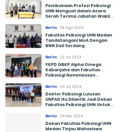
Pembukaan Profesi Psikologi
UHN Menguat dalam Acara
Serah Terima Jabatan Wakil
Dekan Fakultas Psikologi UHN
Medan
Berita
08 Agu 2024
Fakultas Psikologi UHN Medan
Tandatangani MoA Dengan
BNN Deli Serdang
Berita
22 Jul 2024
YKPD GBKP Alpha Omega
Kabanjahe dan Fakultas
Psikologi Nommensen
Lakukan Pemeriksaan
Psikologis dalam
Berita
04 Jul 2024
Pengembangan Potensi Anak
Doktor Psikologi Lulusan
Berkebutuhan Khusus
UNPAD Itu Dilantik Jadi Dekan
Fakultas Psikologi UHN Untuk
Kedua Kalinya
Berita
29 Mei 2024
Dekan Fakultas Psikologi UHN
Medan Tinjau Mahasiswa