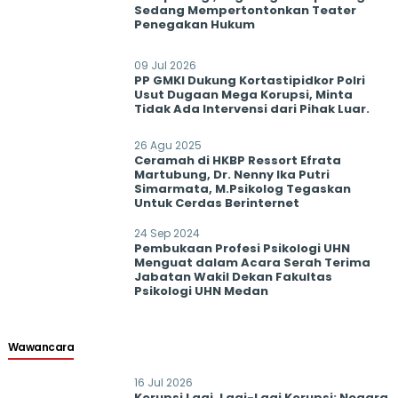
Sedang Mempertontonkan Teater
Penegakan Hukum
09 Jul 2026
PP GMKI Dukung Kortastipidkor Polri
Usut Dugaan Mega Korupsi, Minta
Tidak Ada Intervensi dari Pihak Luar.
26 Agu 2025
Ceramah di HKBP Ressort Efrata
Martubung, Dr. Nenny Ika Putri
Simarmata, M.Psikolog Tegaskan
Untuk Cerdas Berinternet
24 Sep 2024
Pembukaan Profesi Psikologi UHN
Menguat dalam Acara Serah Terima
Jabatan Wakil Dekan Fakultas
Psikologi UHN Medan
Wawancara
16 Jul 2026
Korupsi Lagi, Lagi-Lagi Korupsi: Negara