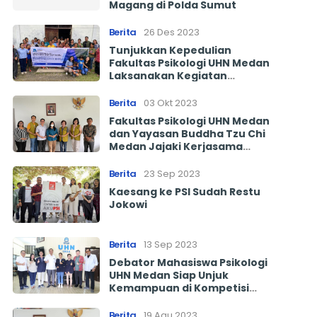
Magang di Polda Sumut
Berita
26 Des 2023
Tunjukkan Kepedulian
Fakultas Psikologi UHN Medan
Laksanakan Kegiatan
Psikososia di Desa
Simangulampe
Berita
03 Okt 2023
Fakultas Psikologi UHN Medan
dan Yayasan Buddha Tzu Chi
Medan Jajaki Kerjasama
Untuk Misi Kemanusiaan di
Lapas
Berita
23 Sep 2023
Kaesang ke PSI Sudah Restu
Jokowi
Berita
13 Sep 2023
Debator Mahasiswa Psikologi
UHN Medan Siap Unjuk
Kemampuan di Kompetisi
Debat Mahasiswa Indonesia
(KDMI) Tahun 2023
Berita
19 Agu 2023