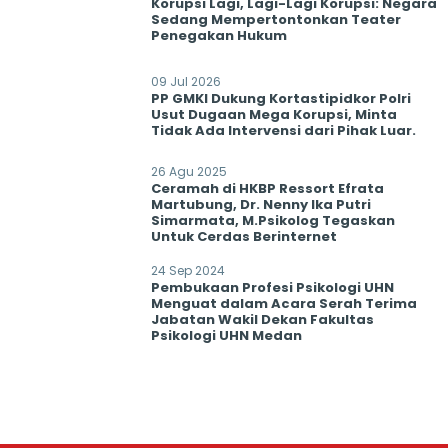
Korupsi Lagi, Lagi-Lagi Korupsi: Negara
Sedang Mempertontonkan Teater
Penegakan Hukum
09 Jul 2026
PP GMKI Dukung Kortastipidkor Polri
Usut Dugaan Mega Korupsi, Minta
Tidak Ada Intervensi dari Pihak Luar.
26 Agu 2025
Ceramah di HKBP Ressort Efrata
Martubung, Dr. Nenny Ika Putri
Simarmata, M.Psikolog Tegaskan
Untuk Cerdas Berinternet
24 Sep 2024
Pembukaan Profesi Psikologi UHN
Menguat dalam Acara Serah Terima
Jabatan Wakil Dekan Fakultas
Psikologi UHN Medan