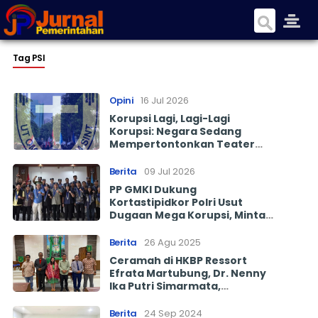
Tag PSI
Opini
16 Jul 2026
Korupsi Lagi, Lagi-Lagi
Korupsi: Negara Sedang
Mempertontonkan Teater
Penegakan Hukum
Berita
09 Jul 2026
PP GMKI Dukung
Kortastipidkor Polri Usut
Dugaan Mega Korupsi, Minta
Tidak Ada Intervensi dari
Pihak Luar.
Berita
26 Agu 2025
Ceramah di HKBP Ressort
Efrata Martubung, Dr. Nenny
Ika Putri Simarmata,
M.Psikolog Tegaskan Untuk
Cerdas Berinternet
Berita
24 Sep 2024