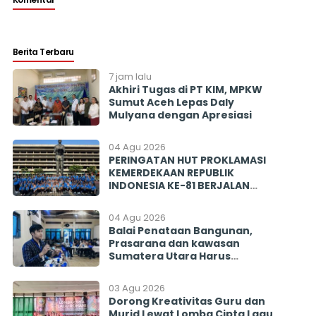
Berita Terbaru
7 jam lalu
Akhiri Tugas di PT KIM, MPKW
Sumut Aceh Lepas Daly
Mulyana dengan Apresiasi
04 Agu 2026
PERINGATAN HUT PROKLAMASI
KEMERDEKAAN REPUBLIK
INDONESIA KE-81 BERJALAN
BERSAMA MENGINSPIRASI
BANGSA
04 Agu 2026
Balai Penataan Bangunan,
Prasarana dan kawasan
Sumatera Utara Harus
Menjawab! Rekrutmen PISEW
2026 Menyisakan Banyak
03 Agu 2026
Tanda Tanya
Dorong Kreativitas Guru dan
Murid Lewat Lomba Cipta Lagu