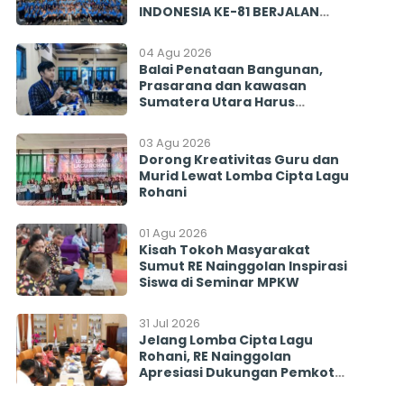
INDONESIA KE-81 BERJALAN
BERSAMA MENGINSPIRASI
BANGSA
04 Agu 2026
Balai Penataan Bangunan,
Prasarana dan kawasan
Sumatera Utara Harus
Menjawab! Rekrutmen PISEW
2026 Menyisakan Banyak
03 Agu 2026
Tanda Tanya
Dorong Kreativitas Guru dan
Murid Lewat Lomba Cipta Lagu
Rohani
01 Agu 2026
Kisah Tokoh Masyarakat
Sumut RE Nainggolan Inspirasi
Siswa di Seminar MPKW
31 Jul 2026
Jelang Lomba Cipta Lagu
Rohani, RE Nainggolan
Apresiasi Dukungan Pemkot
Pematangsiantar