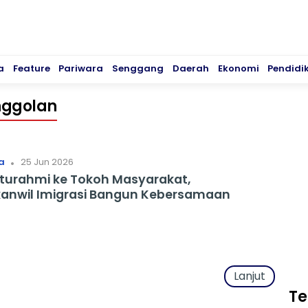
a
Feature
Pariwara
Senggang
Daerah
Ekonomi
Pendidi
nggolan
.
a
25 Jun 2026
aturahmi ke Tokoh Masyarakat,
anwil Imigrasi Bangun Kebersamaan
Lanjut
Te