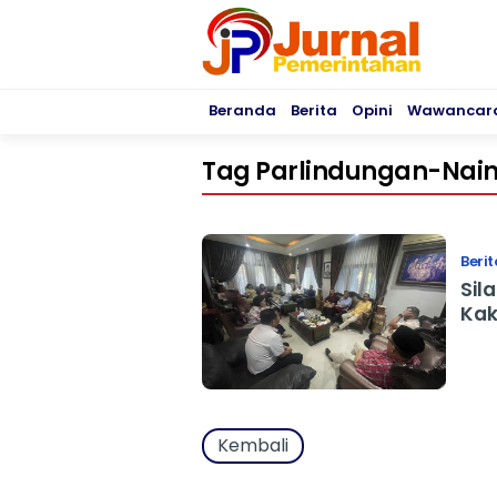
Beranda
Berita
Opini
Wawancar
Tag Parlindungan-Nai
Berit
Sil
Kak
Kembali