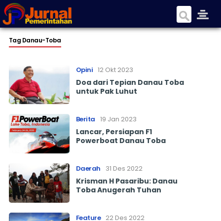
Tag Danau-Toba
Opini
12 Okt 2023
Doa dari Tepian Danau Toba
untuk Pak Luhut
Berita
19 Jan 2023
Lancar, Persiapan F1
Powerboat Danau Toba
Daerah
31 Des 2022
Krisman H Pasaribu: Danau
Toba Anugerah Tuhan
Feature
22 Des 2022