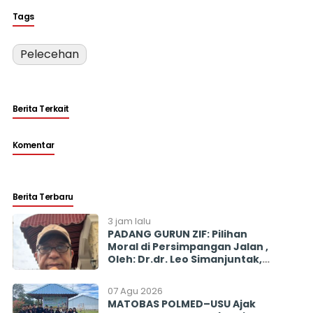
Tags
Pelecehan
Berita Terkait
Komentar
Berita Terbaru
3 jam lalu
PADANG GURUN ZIF: Pilihan
Moral di Persimpangan Jalan ,
Oleh: Dr.dr. Leo Simanjuntak,
SpOG, Dekan Fakultas
Kedokteran Universitas HKBP
07 Agu 2026
Nommensen
MATOBAS POLMED–USU Ajak