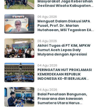
Masyarakat Jaga Kebersihan
Destinasi Wisata Kabupaten
Toba
06 Agu 2026
Menguat Dalam Diskusi IAPA
Pusat, Prof. Dr. Marlan
Hutahaean, MSi Tegaskan EAP
Diharapkan Penyeimbang
Mencegah Politisasi Pirokrasi
06 Agu 2026
Akhiri Tugas di PT KIM, MPKW
Sumut Aceh Lepas Daly
Mulyana dengan Apresiasi
04 Agu 2026
PERINGATAN HUT PROKLAMASI
KEMERDEKAAN REPUBLIK
INDONESIA KE-81 BERJALAN
BERSAMA MENGINSPIRASI
BANGSA
04 Agu 2026
Balai Penataan Bangunan,
Prasarana dan kawasan
Sumatera Utara Harus
Menjawab! Rekrutmen PISEW