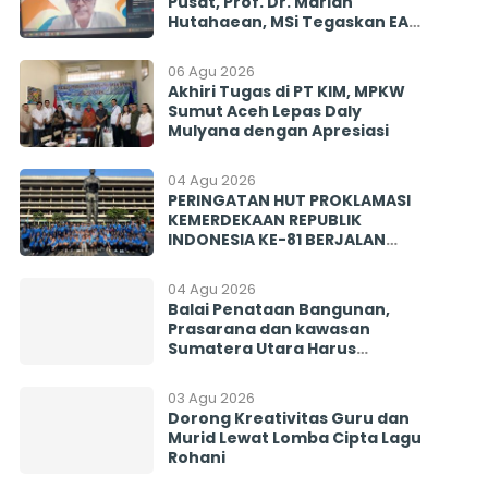
Pusat, Prof. Dr. Marlan
Hutahaean, MSi Tegaskan EAP
Diharapkan Penyeimbang
Mencegah Politisasi Pirokrasi
06 Agu 2026
Akhiri Tugas di PT KIM, MPKW
Sumut Aceh Lepas Daly
Mulyana dengan Apresiasi
04 Agu 2026
PERINGATAN HUT PROKLAMASI
KEMERDEKAAN REPUBLIK
INDONESIA KE-81 BERJALAN
BERSAMA MENGINSPIRASI
BANGSA
04 Agu 2026
Balai Penataan Bangunan,
Prasarana dan kawasan
Sumatera Utara Harus
Menjawab! Rekrutmen PISEW
2026 Menyisakan Banyak
03 Agu 2026
Tanda Tanya
Dorong Kreativitas Guru dan
Murid Lewat Lomba Cipta Lagu
Rohani