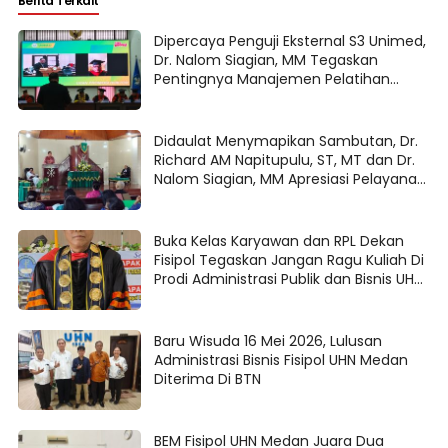
Berita Terkait
Dipercaya Penguji Eksternal S3 Unimed,
Dr. Nalom Siagian, MM Tegaskan
Pentingnya Manajemen Pelatihan
Berbasis Risiko Untuk Good University
Governance
Didaulat Menymapikan Sambutan, Dr.
Richard AM Napitupulu, ST, MT dan Dr.
Nalom Siagian, MM Apresiasi Pelayanan
Pdt. Pittor Simanjuntak di HKBP Ampera
Medan
Buka Kelas Karyawan dan RPL Dekan
Fisipol Tegaskan Jangan Ragu Kuliah Di
Prodi Administrasi Publik dan Bisnis UHN
di Fisipol Medan
Baru Wisuda 16 Mei 2026, Lulusan
Administrasi Bisnis Fisipol UHN Medan
Diterima Di BTN
BEM Fisipol UHN Medan Juara Dua