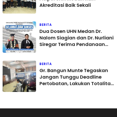
Akreditasi Baik Sekali
BERITA
Dua Dosen UHN Medan Dr.
Nalom Siagian dan Dr. Nurliani
Siregar Terima Pendanaan
Penelitian Multiyears Hibah
Kemendikti Saintek 2026
BERITA
Gr. Bangun Munte Tegaskan
Jangan Tunggu Deadline
Pertobatan, Lakukan Totalitas
Perubahan Sekarang Juga