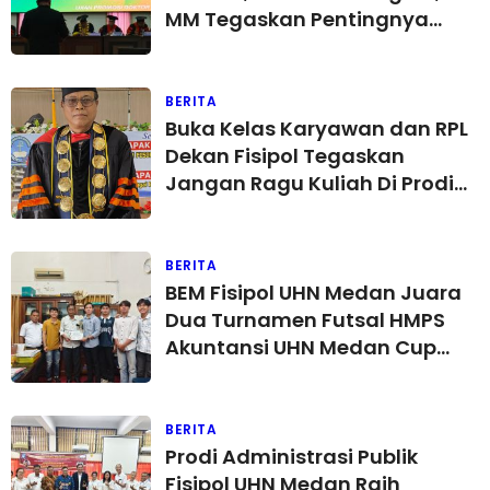
MM Tegaskan Pentingnya
Manajemen Pelatihan
Berbasis Risiko Untuk Good
University Governance
BERITA
Buka Kelas Karyawan dan RPL
Dekan Fisipol Tegaskan
Jangan Ragu Kuliah Di Prodi
Administrasi Publik dan Bisnis
UHN di Fisipol Medan
BERITA
BEM Fisipol UHN Medan Juara
Dua Turnamen Futsal HMPS
Akuntansi UHN Medan Cup
2026, Dekan Apresiasi
BERITA
Prodi Administrasi Publik
Fisipol UHN Medan Raih