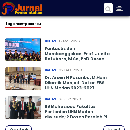
Tag arsen-pasaribu
Berita
17 Mei 2026
Fantastis dan
Membanggakan, Prof. Junita
Batubara, M.Sn, PhD Dosen
Terbaik Peringkat 1 SINTA
diumukan Pada Wisuda UHN
Berita
02 Des 2023
2026, Sunday Ade Sitorus, SE,
Dr. Arsen N Pasaribu, M.Hum
M.Si Peringkat II, dan Dr. Arsen
Dilantik Menjadi Dekan FBS
Peringkat III,
UHN Medan 2023-2027
Berita
30 Okt 2023
89 Mahasiswa Fakultas
Pertanian UHN Medan
diwisuda; 2 Dosen Peroleh PIN
Penghargaan dari Rektor
Kembali
Lanjut