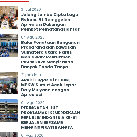
31 Jul 2026
Jelang Lomba Cipta Lagu
Rohani, RE Nainggolan
Apresiasi Dukungan
Pemkot Pematangsiantar
04 Agu 2026
Balai Penataan Bangunan,
Prasarana dan kawasan
Sumatera Utara Harus
Menjawab! Rekrutmen
PISEW 2026 Menyisakan
Banyak Tanda Tanya
21 jam lalu
Akhiri Tugas di PT KIM,
MPKW Sumut Aceh Lepas
Daly Mulyana dengan
Apresiasi
04 Agu 2026
PERINGATAN HUT
PROKLAMASI KEMERDEKAAN
REPUBLIK INDONESIA KE-81
BERJALAN BERSAMA
MENGINSPIRASI BANGSA
01 Agu 2026