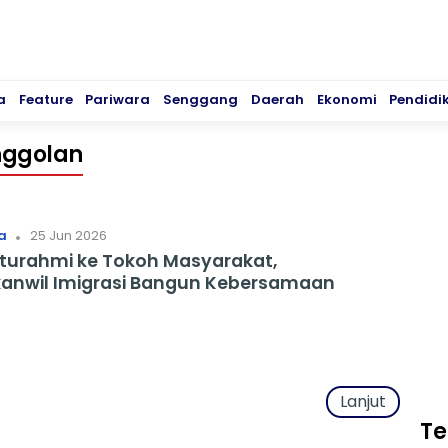
a
Feature
Pariwara
Senggang
Daerah
Ekonomi
Pendidi
nggolan
.
a
25 Jun 2026
aturahmi ke Tokoh Masyarakat,
anwil Imigrasi Bangun Kebersamaan
Lanjut
Te