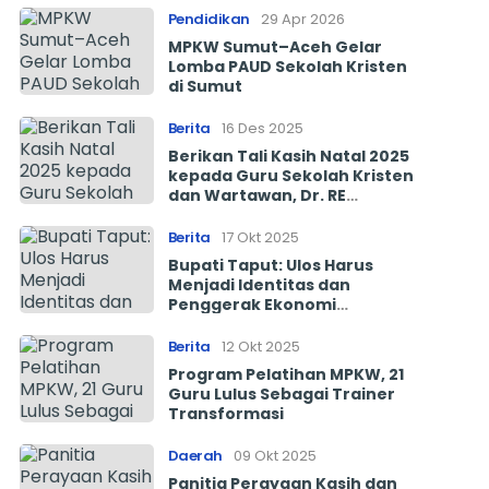
Harus Bangkit
Pendidikan
29 Apr 2026
MPKW Sumut–Aceh Gelar
Lomba PAUD Sekolah Kristen
di Sumut
Berita
16 Des 2025
Berikan Tali Kasih Natal 2025
kepada Guru Sekolah Kristen
dan Wartawan, Dr. RE
Nainggolan Tegaskan
Komitmen MPKW Sumut Aceh
Berita
17 Okt 2025
Bupati Taput: Ulos Harus
Menjadi Identitas dan
Penggerak Ekonomi
Masyarakat
Berita
12 Okt 2025
Program Pelatihan MPKW, 21
Guru Lulus Sebagai Trainer
Transformasi
Daerah
09 Okt 2025
Panitia Perayaan Kasih dan