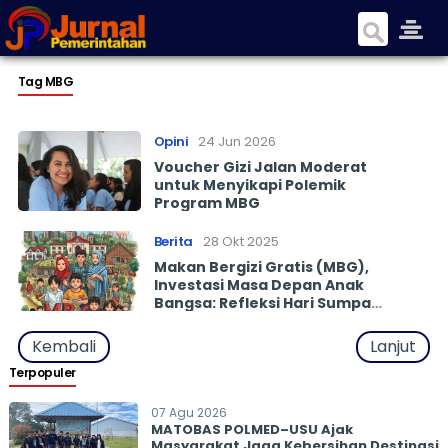
Tag MBG
Opini
24 Jun 2026
Voucher Gizi Jalan Moderat
untuk Menyikapi Polemik
Program MBG
Berita
28 Okt 2025
Makan Bergizi Gratis (MBG),
Investasi Masa Depan Anak
Bangsa: Refleksi Hari Sumpah
Pemuda
Kembali
Lanjut
Terpopuler
07 Agu 2026
MATOBAS POLMED–USU Ajak
Masyarakat Jaga Kebersihan Destinasi