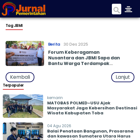
Tag JBMI
Berita
30 Des 2025
Forum Keberagaman
Nusantara dan JBMI Sapa dan
Bantu Warga Terdampak
Banjir di Tapteng
Kembali
Lanjut
Terpopuler
kemarin
MATOBAS POLMED–USU Ajak
Masyarakat Jaga Kebersihan Destinasi
Wisata Kabupaten Toba
04 Agu 2026
Balai Penataan Bangunan, Prasarana
dan kawasan Sumatera Utara Harus